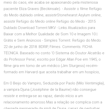
meio do caos, ele acaba se apaixonando pela misteriosa
paciente Eliza Graves (Beckinsale). - Assistir o filme Refúgio
do Medo dublado online, assistirStonehearst Asylum online,
assistir Refúgio do Medo online Refúgio do Medo - 2015
Dublado Download Torrent MKV - Links Atualizados para
Baixar com a Melhor Qualidade de Som 10 e Imagem 10 |
Grátis e Sem Anúncios - Simples Torrent. Refúgio do Medo.
22 de junho de 2018. BDRIP, Filmes. Comments. FICHA
TÉCNICA. Baseado no conto ‘O Sistema do Doutor Alcatrão e
do Professor Pena‘, escrito por Edgar Allan Poe em 1945, o
filme gira em torno de um médico (Jim Sturgess) recém-
formado em Harvard que aceita trabalhar em um hospício,
Em O Beijo do Vampiro, Seduzida por Paolo (Milo Ventimiglia),
a vampira Djuna (Joséphine de la Baume) não consegue
resistir e entrega-se ao rapaz, dando início a um
relacionamento amoroso.Mas a relação se complica com a
chegada inesperada da irmã de Djuna, capaz de perturbar