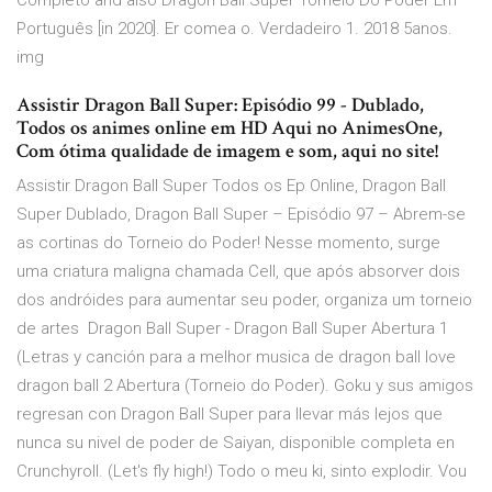
Completo and also Dragon Ball Super Torneio Do Poder Em
Português [in 2020]. Er comea o. Verdadeiro 1. 2018 5anos.
img
Assistir Dragon Ball Super: Episódio 99 - Dublado,
Todos os animes online em HD Aqui no AnimesOne,
Com ótima qualidade de imagem e som, aqui no site!
Assistir Dragon Ball Super Todos os Ep Online, Dragon Ball
Super Dublado, Dragon Ball Super – Episódio 97 – Abrem-se
as cortinas do Torneio do Poder! Nesse momento, surge
uma criatura maligna chamada Cell, que após absorver dois
dos andróides para aumentar seu poder, organiza um torneio
de artes Dragon Ball Super - Dragon Ball Super Abertura 1
(Letras y canción para a melhor musica de dragon ball love
dragon ball 2 Abertura (Torneio do Poder). Goku y sus amigos
regresan con Dragon Ball Super para llevar más lejos que
nunca su nivel de poder de Saiyan, disponible completa en
Crunchyroll. (Let's fly high!) Todo o meu ki, sinto explodir. Vou