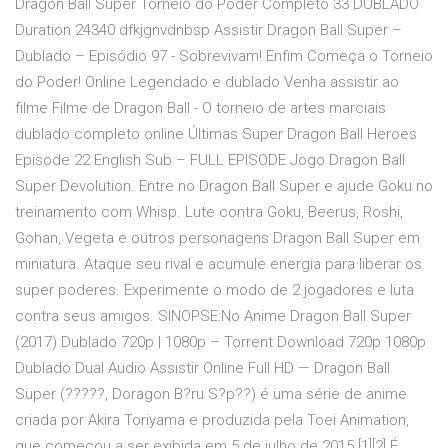
Dragon Ball Super Torneio do Poder Completo 33 DUBLADO
Duration 24340 dfkjgnvdnbsp Assistir Dragon Ball Super –
Dublado – Episódio 97 - Sobrevivam! Enfim Começa o Torneio
do Poder! Online Legendado e dublado Venha assistir ao
filme Filme de Dragon Ball - O torneio de artes marciais
dublado completo online Últimas Super Dragon Ball Heroes
Episode 22 English Sub – FULL EPISODE Jogo Dragon Ball
Super Devolution. Entre no Dragon Ball Super e ajude Goku no
treinamento com Whisp. Lute contra Goku, Beerus, Roshi,
Gohan, Vegeta e outros personagens Dragon Ball Super em
miniatura. Ataque seu rival e acumule energia para liberar os
super poderes. Experimente o modo de 2 jogadores e luta
contra seus amigos. SINOPSE:No Anime Dragon Ball Super
(2017) Dublado 720p | 1080p – Torrent Download 720p 1080p
Dublado Dual Audio Assistir Online Full HD — Dragon Ball
Super (?????, Doragon B?ru S?p??) é uma série de anime
criada por Akira Toriyama e produzida pela Toei Animation,
que começou a ser exibida em 5 de julho de 2015.[1][2] É