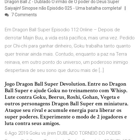
Dragon Ball Z - Dublado O irmão de O poder do Deus Super
Saiyajin! Sinopse não Episódio 025 - Uma batalha completa!
7 Comments
Em Dragon Ball Super Episodio 112 Online – Depois de
derrotar Majin Buu, a vida está pacífica, mais uma vez. Pedido
por Chi-chi para ganhar dinheiro, Goku trabalha tanto quanto
quer treinar ainda mais. Contudo, enquanto a paz na Terra
reinava, em outro ponto do universo, um poderoso inimigo
despertava de seu sono que durou mais de […]
Jogo Dragon Ball Super Devolution. Entre no Dragon
Ball Super e ajude Goku no treinamento com Whisp.
Lute contra Goku, Beerus, Roshi, Gohan, Vegeta e
outros personagens Dragon Ball Super em miniatura.
Ataque seu rival e acumule energia para liberar os
super poderes. Experimente o modo de 2 jogadores e
luta contra seus amigos.
6 Ago 2019 Goku vs jiren DUBLADO TORNEIO DO PODER