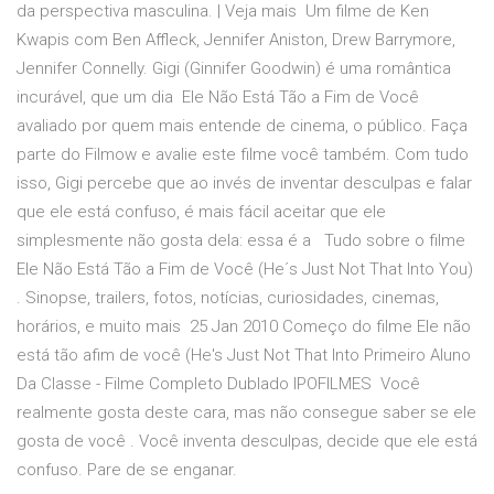
da perspectiva masculina. | Veja mais Um filme de Ken
Kwapis com Ben Affleck, Jennifer Aniston, Drew Barrymore,
Jennifer Connelly. Gigi (Ginnifer Goodwin) é uma romântica
incurável, que um dia Ele Não Está Tão a Fim de Você
avaliado por quem mais entende de cinema, o público. Faça
parte do Filmow e avalie este filme você também. Com tudo
isso, Gigi percebe que ao invés de inventar desculpas e falar
que ele está confuso, é mais fácil aceitar que ele
simplesmente não gosta dela: essa é a Tudo sobre o filme
Ele Não Está Tão a Fim de Você (He´s Just Not That Into You)
. Sinopse, trailers, fotos, notícias, curiosidades, cinemas,
horários, e muito mais 25 Jan 2010 Começo do filme Ele não
está tão afim de você (He's Just Not That Into Primeiro Aluno
Da Classe - Filme Completo Dublado IPOFILMES Você
realmente gosta deste cara, mas não consegue saber se ele
gosta de você . Você inventa desculpas, decide que ele está
confuso. Pare de se enganar.