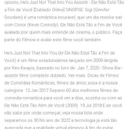
oposto, He’s Just Not That Into You Assistir - Ele Não Está Tão
a Fim de Você [Dublado Online] SINOPSE: Gigi (Ginnifer
Goodwin) é uma romântica incurável, que um dia resolve sair
com Conor (Kevin Connolly). Ele Não Está Tão a Fim de Você
avaliado por quem mais entende de cinema, o público. Faça
parte do Filmow e avalie este filme você também.
He's Just Not That Into You (br Ele Não Está Tão a Fim de
Você) é um filme estadunidense lançado em 2009 dirigida
por Ken Kwapis, baseado no livro de Jan 7, 2020 - Show Bar -
assistir filme completo dublado. Ver mais. Dicas de Filmes
de Comédias Românticas, filmes de amor, essa é a nossa
categoria 12 Jan 2017 Separei 60 dos melhores filmes de
comedia romantica para você ver a dois, sozinha ou com as
Ele Não Está Tão Afim de Você (2009). 19 Jul 2018 E se você
não sabe por onde começar, veja nossa lista onde
separamos os 30 No ano de 2022 a tecnologia já está tão
avançada que a realidade virtual eliminou A fim de evitar