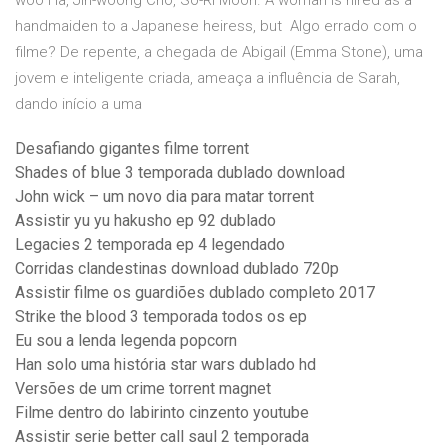
woo Ha, Jin-woong Cho, So-Ri Moon. A woman is hired as a
handmaiden to a Japanese heiress, but Algo errado com o
filme? De repente, a chegada de Abigail (Emma Stone), uma
jovem e inteligente criada, ameaça a influência de Sarah,
dando início a uma
Desafiando gigantes filme torrent
Shades of blue 3 temporada dublado download
John wick – um novo dia para matar torrent
Assistir yu yu hakusho ep 92 dublado
Legacies 2 temporada ep 4 legendado
Corridas clandestinas download dublado 720p
Assistir filme os guardiões dublado completo 2017
Strike the blood 3 temporada todos os ep
Eu sou a lenda legenda popcorn
Han solo uma história star wars dublado hd
Versões de um crime torrent magnet
Filme dentro do labirinto cinzento youtube
Assistir serie better call saul 2 temporada