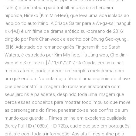
Tae-ri) é contratada para trabalhar para uma herdeira
nipônica, Hideko (Kim Min-Hee), que leva uma vida isolada ao
lado do tio autoritário. A Criada Saltar para a Ah-ga-ssi; hangul:
아가씨) é um filme de drama erótico sul-coreano de 2016
dirigido por Park Chan-wook e escrito por Chung Seo-kyung.
[5] [6] Adaptado do romance galês Fingersmith, de Sarah
Waters, é estrelado por Kim Min-hee, Ha Jung-woo, Cho Jin-
woong e Kim Tae-ri. [7] 11/01/2017 · A Criada, em um olhar
menos atento, pode parecer um simples melodrama com
um quê erótico. No entanto, o filme é uma espécie de chave
que desconstrói a imagem do romance aristocrata com
seus jardins e palacetes, despindo toda uma imagem que
cerca esses conceitos para mostrar todo impulso que move
as personagens do filme, penetrando-se nos confins de um
mundo que guarda … Filmes online em excelente qualidade
Bluray Full HD (1080p), HD 720p, audio dublado em português,
grátis e com toda a informação. Assista filmes online pelo