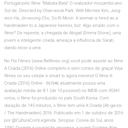
Portugal pelo filme “Mabata Bata” O realizador moçambicano
Sol de Directed by Chan-wook Park. With Min-hee Kim, Jung-
woo Ha, Jin-woong Cho, So-Ri Moon. A woman is hired as a
handmaiden to a Japanese heiress, but Algo errado com o
filme? De repente, a chegada de Abigail (Emma Stone), uma
jovem e inteligente criada, ameaça a influência de Sarah,
dando início a uma
No Flix Filmes (www.flixfilmes.org) você pode assistir ao filme
A Criada (2016) Online completo e sem cortes de graça! Veja
filmes no seu celular e smart tv agora mesmo! O filme A
Criada (2016) Online - 아가씨 atualmente possui uma
avaliação média de 8.1 (de 10 possível) no IMDB com 95341
votos, o filme foi produzido no país South Korea. Com
duração de 145 minutos, o filme tem uma A Criada (Ah-ga-ssi
/ The Handmaiden) 2016. Publicado em 1 de outubro de 2016
por @CulturaComLegenda. Sinopse: Coreia do Sul, anos
1930. Durante a ocupação japonesa, a jovem Sookee (Kim