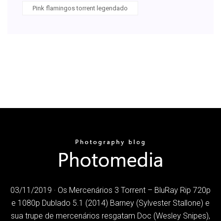
Pink flamingos torrent legendado
03/11/2019 · Os Mercenários 3 Torrent – BluRay Rip 720p
e 1080p Dublado 5.1 (2014) Barney (Sylvester Stallone) e
sua trupe de mercenários resgatam Doc (Wesley Snipes),