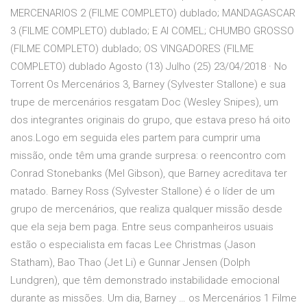
MERCENARIOS 2 (FILME COMPLETO) dublado; MANDAGASCAR
3 (FILME COMPLETO) dublado; E AI COMEL; CHUMBO GROSSO
(FILME COMPLETO) dublado; OS VINGADORES (FILME
COMPLETO) dublado Agosto (13) Julho (25) 23/04/2018 · No
Torrent Os Mercenários 3, Barney (Sylvester Stallone) e sua
trupe de mercenários resgatam Doc (Wesley Snipes), um
dos integrantes originais do grupo, que estava preso há oito
anos.Logo em seguida eles partem para cumprir uma
missão, onde têm uma grande surpresa: o reencontro com
Conrad Stonebanks (Mel Gibson), que Barney acreditava ter
matado. Barney Ross (Sylvester Stallone) é o líder de um
grupo de mercenários, que realiza qualquer missão desde
que ela seja bem paga. Entre seus companheiros usuais
estão o especialista em facas Lee Christmas (Jason
Statham), Bao Thao (Jet Li) e Gunnar Jensen (Dolph
Lundgren), que têm demonstrado instabilidade emocional
durante as missões. Um dia, Barney … os Mercenários 1 Filme