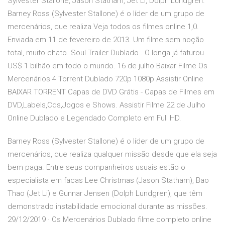
Sylvester Stallone, Jason Statham, Jet Li, Dolph Lundgren.
Barney Ross (Sylvester Stallone) é o líder de um grupo de
mercenários, que realiza Veja todos os filmes online 1,0.
Enviada em 11 de fevereiro de 2013. Um filme sem noção
total, muito chato. Soul Trailer Dublado . O longa já faturou
US$ 1 bilhão em todo o mundo. 16 de julho Baixar Filme Os
Mercenários 4 Torrent Dublado 720p 1080p Assistir Online
BAIXAR TORRENT Capas de DVD Grátis - Capas de Filmes em
DVD,Labels,Cds,Jogos e Shows. Assistir Filme 22 de Julho
Online Dublado e Legendado Completo em Full HD.
Barney Ross (Sylvester Stallone) é o líder de um grupo de
mercenários, que realiza qualquer missão desde que ela seja
bem paga. Entre seus companheiros usuais estão o
especialista em facas Lee Christmas (Jason Statham), Bao
Thao (Jet Li) e Gunnar Jensen (Dolph Lundgren), que têm
demonstrado instabilidade emocional durante as missões.
29/12/2019 · Os Mercenários Dublado filme completo online